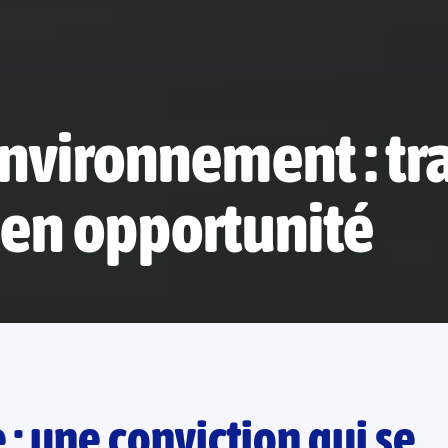
nvironnement : tr
 en opportunité
 : une conviction qui se