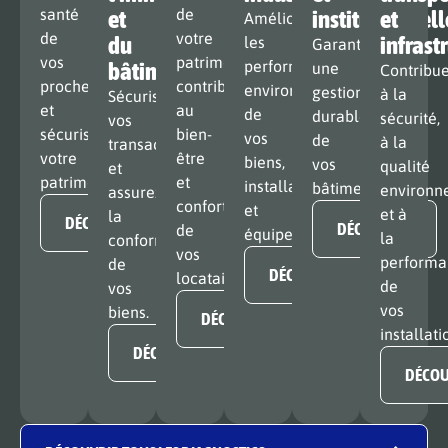
santé
et
de
institutionnell
et
Améliorer
de
votre
du
infrast
les
Garantissez
vos
patrimoine,
bâtiment
performances
une
Contribu
proches
contribuez
environnementales
gestion
à la
Sécurisez
et
au
de
durable
sécurité,
vos
sécurisez
bien-
vos
de
à la
transactions
votre
être
biens,
vos
qualité
et
patrimoine.
et
installations
bâtiments.
environn
assurez
confort
et
et à
la
DÉCOUVRIR
DÉCOUVRIR
de
équipements.
la
conformité
vos
performa
de
DÉCOUVRIR
locataires.
de
vos
vos
biens.
DÉCOUVRIR
installati
DÉCOUVRIR
DÉCOU
IDENTIFIER MES BE