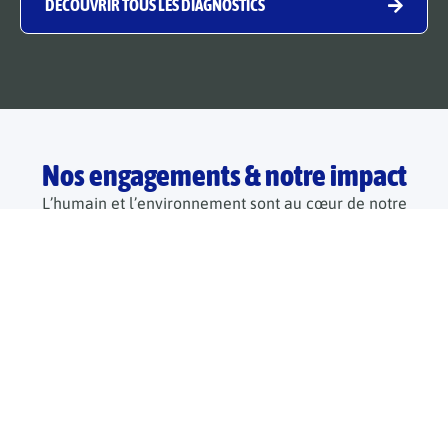
DÉCOUVRIR TOUS LES DIAGNOSTICS
Nos engagements & notre impact
L’humain et l’environnement sont au cœur de notre
développement.
Découvrez notre raison d'être
Chaque jour, les collaborateurs du Groupe AC
Environnement contribuent à préserver l’humain,
les lieux de vie et de travail.