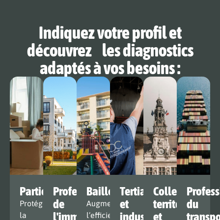
Indiquez votre profil et
découvrez les diagnostics
adaptés à vos besoins :
Particulier
Professionnel
Bailleur
Tertiaire
Collectivité
Profes
de
et
territoriale
du
Protégez
Augmentez
l'immobilier
industrie
et
transpo
la
l’efficience