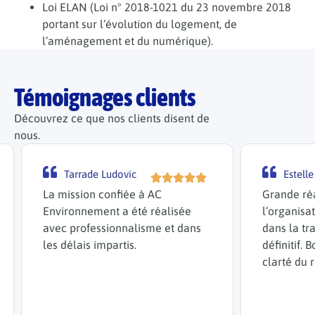
Loi ELAN (Loi n° 2018-1021 du 23 novembre 2018
portant sur l’évolution du logement, de
l’aménagement et du numérique).
Témoignages clients
Découvrez ce que nos clients disent de
nous.
DÉCO
Estelle SANDON
PL
TÉMOI
C
Grande réactivité dans
alisée
l’organisation de l’intervention et
 et dans
dans la transmission du rapport
définitif. Bonne qualité et grande
clarté du rendu.