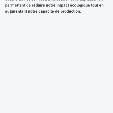
permettent de
réduire notre impact écologique tout en
augmentant notre capacité de production.
La RSE, un levier d’attractivité et
de fidélisation
Un facteur clé d’engagement des
collaborateurs
Les talents d’aujourd’hui recherchent du
sens dans leur
travail.
Chez AC Environnement, nous créons un
environnement où chacun contribue à un projet porteur
de valeurs. Notre engagement RSE
favorise un cadre de
travail sain, inclusif et stimulant.