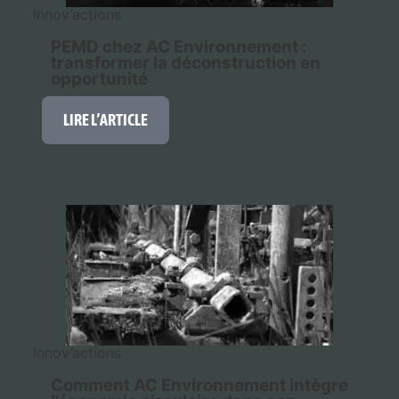
Innov’actions
PEMD chez AC Environnement :
transformer la déconstruction en
opportunité
LIRE L’ARTICLE
Innov’actions
Comment AC Environnement intègre