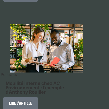
Portraits
Mobilité interne chez AC
Environnement : l’exemple
d’Anthony Roullier
LIRE L’ARTICLE