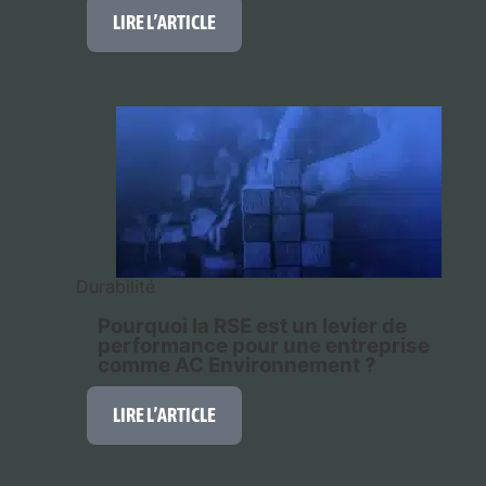
LIRE L’ARTICLE
Durabilité
Pourquoi la RSE est un levier de
performance pour une entreprise
comme AC Environnement ?
LIRE L’ARTICLE