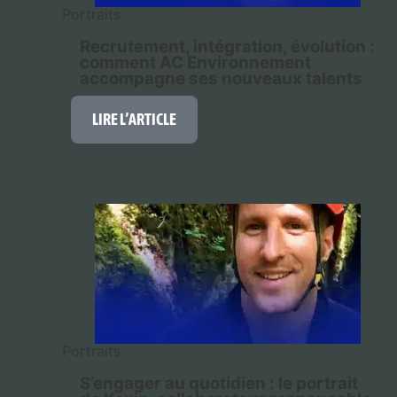
Portraits
Recrutement, intégration, évolution :
comment AC Environnement
accompagne ses nouveaux talents
LIRE L’ARTICLE
Portraits
S’engager au quotidien : le portrait