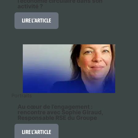
l’économie circulaire dans son
activité ?
LIRE L’ARTICLE
Portraits
Au cœur de l’engagement :
rencontre avec Sophie Giraud,
Responsable RSE du Groupe
LIRE L’ARTICLE