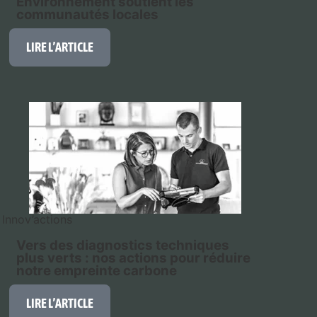
Environnement soutient les
communautés locales
LIRE L’ARTICLE
Innov’actions
Vers des diagnostics techniques
plus verts : nos actions pour réduire
notre empreinte carbone
LIRE L’ARTICLE