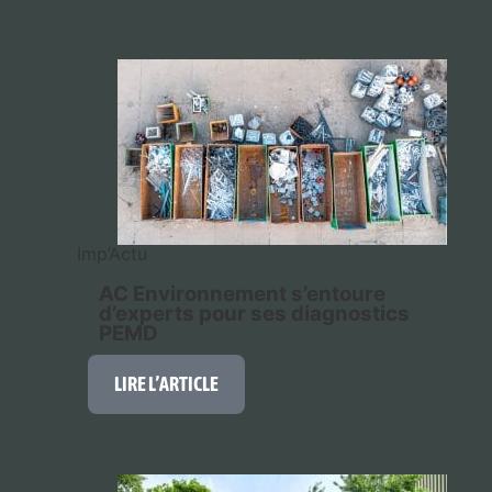
Imp’Actu
AC Environnement s’entoure
d’experts pour ses diagnostics
PEMD
LIRE L’ARTICLE