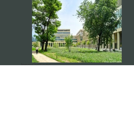
Innov’actions
Schneider Electric et AC
Environnement : une collaboration
exemplaire pour un Diagnostic SRI
réussi
LIRE L’ARTICLE